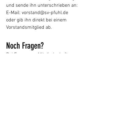
und sende ihn unterschrieben an:
E-Mail:
vorstand@sv-pfuhl.de
oder gib ihn direkt bei einem
Vorstandsmitglied
ab.
Noch Fragen?
Bei Fragen zur Mitgliedschaft, zu
Beiträgen oder zum Vereinsleben helfen
wir
dir gerne weiter.
Mitgliedsbeiträge
Erwachsene: 50,00 € Jahresbeitrag
Kinder und Jugendliche: 25,00 € Jahresbeitrag
Familien: 100,00 € Jahresbeitrag